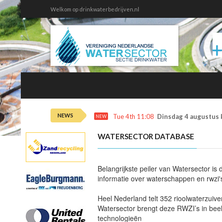
Welkom op drinkwaterbedrijven.nl
NEWS
Tue 4th 11:08
Dinsdag 4 augustus 
NEW
WATERSECTOR DATABASE
Belangrijkste peiler van Watersector is
informatie over waterschappen en rwzi's
Heel Nederland telt 352 rioolwaterzuiv
Watersector brengt deze RWZI’s in beel
technologieën