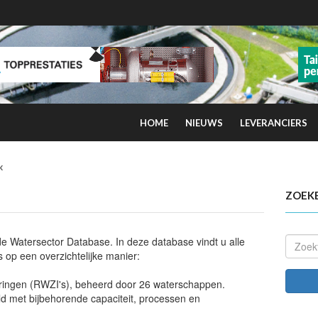
HOME
NIEUWS
LEVERANCIERS
kans op smog door ozon
ZOEK
 de Watersector Database. In deze database vindt u alle
 op een overzichtelijke manier:
eringen (RWZI's), beheerd door 26 waterschappen.
d met bijbehorende capaciteit, processen en