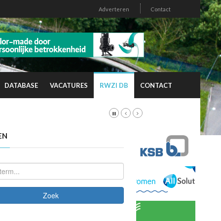
Adverteren
Contact
DATABASE
VACATURES
RWZI DB
CONTACT
EN