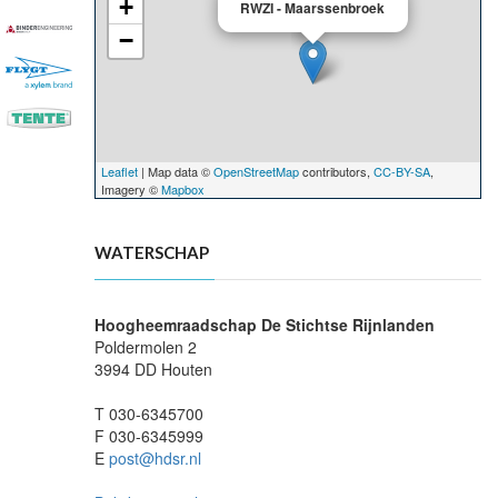
+
RWZI - Maarssenbroek
−
Leaflet
| Map data ©
OpenStreetMap
contributors,
CC-BY-SA
,
Imagery ©
Mapbox
WATERSCHAP
Hoogheemraadschap De Stichtse Rijnlanden
Poldermolen 2
3994 DD Houten
T 030-6345700
F 030-6345999
E
post@hdsr.nl