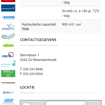
/ dag
54.400 i.e. à 150 gr. TZV
/ dag
Hydraulische capaciteit
800 m3 / uur
RWA
CONTACTGEGEVENS
Sterrebaan 1
3542 DJ Maarssenbroek
T 030-2413946
F 030-2412504
LOCATIE
×