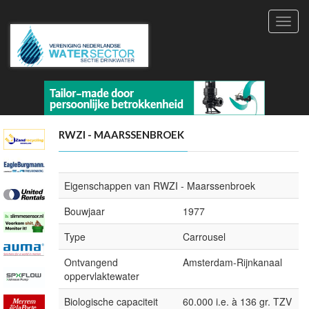
Toggl
navig
RWZI - MAARSSENBROEK
Eigenschappen van RWZI - Maarssenbroek
Bouwjaar
1977
Type
Carrousel
Ontvangend
Amsterdam-Rijnkanaal
oppervlaktewater
Biologische capaciteit
60.000 i.e. à 136 gr. TZV