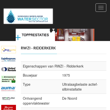
Toggl
navig
RWZI - RIDDERKERK
Eigenschappen van RWZI - Ridderkerk
Bouwjaar
1975
Type
Ultralaagbelaste actief-
slibinstallatie
Ontvangend
De Noord
oppervlaktewater