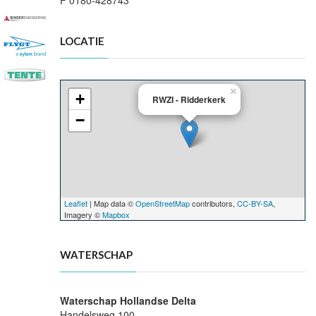
F 0180-428743
LOCATIE
×
+
RWZI - Ridderkerk
−
Leaflet
| Map data ©
OpenStreetMap
contributors,
CC-BY-SA
,
Imagery ©
Mapbox
WATERSCHAP
Waterschap Hollandse Delta
Handelsweg 100