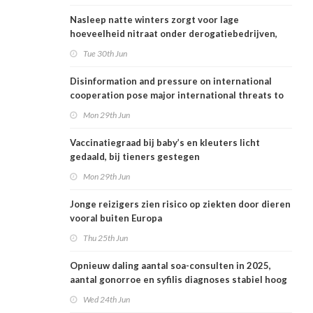
Nasleep natte winters zorgt voor lage
hoeveelheid nitraat onder derogatiebedrijven,
effect afbouw derogatie nog niet zichtbaar
Tue 30th Jun
Disinformation and pressure on international
cooperation pose major international threats to
public health in the Netherlands
Mon 29th Jun
Vaccinatiegraad bij baby’s en kleuters licht
gedaald, bij tieners gestegen
Mon 29th Jun
Jonge reizigers zien risico op ziekten door dieren
vooral buiten Europa
Thu 25th Jun
Opnieuw daling aantal soa-consulten in 2025,
aantal gonorroe en syfilis diagnoses stabiel hoog
Wed 24th Jun