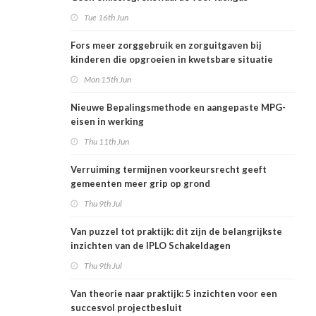
Tue 16th Jun
Fors meer zorggebruik en zorguitgaven bij
kinderen die opgroeien in kwetsbare situatie
Mon 15th Jun
Nieuwe Bepalingsmethode en aangepaste MPG-
eisen in werking
Thu 11th Jun
Verruiming termijnen voorkeursrecht geeft
gemeenten meer grip op grond
Thu 9th Jul
Van puzzel tot praktijk: dit zijn de belangrijkste
inzichten van de IPLO Schakeldagen
Thu 9th Jul
Van theorie naar praktijk: 5 inzichten voor een
succesvol projectbesluit