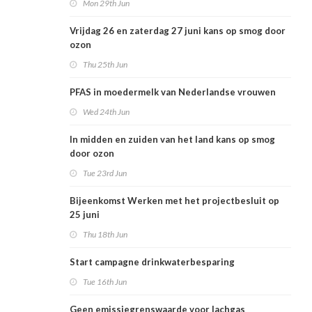
Mon 29th Jun
Vrijdag 26 en zaterdag 27 juni kans op smog door
ozon
Thu 25th Jun
PFAS in moedermelk van Nederlandse vrouwen
Wed 24th Jun
In midden en zuiden van het land kans op smog
door ozon
Tue 23rd Jun
Bijeenkomst Werken met het projectbesluit op
25 juni
Thu 18th Jun
Start campagne drinkwaterbesparing
Tue 16th Jun
Geen emissiegrenswaarde voor lachgas