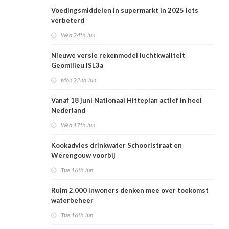
Voedingsmiddelen in supermarkt in 2025 iets
verbeterd
Wed 24th Jun
Nieuwe versie rekenmodel luchtkwaliteit
Geomilieu ISL3a
Mon 22nd Jun
Vanaf 18 juni Nationaal Hitteplan actief in heel
Nederland
Wed 17th Jun
Kookadvies drinkwater Schoorlstraat en
Werengouw voorbij
Tue 16th Jun
Ruim 2.000 inwoners denken mee over toekomst
waterbeheer
Tue 16th Jun