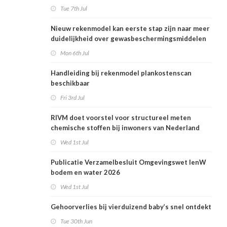
Tue 7th Jul
Nieuw rekenmodel kan eerste stap zijn naar meer
duidelijkheid over gewasbeschermingsmiddelen
en woonafstand
Mon 6th Jul
Handleiding bij rekenmodel plankostenscan
beschikbaar
Fri 3rd Jul
RIVM doet voorstel voor structureel meten
chemische stoffen bij inwoners van Nederland
Wed 1st Jul
Publicatie Verzamelbesluit Omgevingswet IenW
bodem en water 2026
Wed 1st Jul
Gehoorverlies bij vierduizend baby’s snel ontdekt
Tue 30th Jun