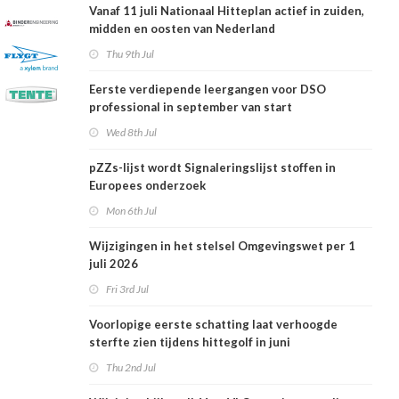
Vanaf 11 juli Nationaal Hitteplan actief in zuiden,
midden en oosten van Nederland
Thu 9th Jul
Eerste verdiepende leergangen voor DSO
professional in september van start
Wed 8th Jul
pZZs-lijst wordt Signaleringslijst stoffen in
Europees onderzoek
Mon 6th Jul
Wijzigingen in het stelsel Omgevingswet per 1
juli 2026
Fri 3rd Jul
Voorlopige eerste schatting laat verhoogde
sterfte zien tijdens hittegolf in juni
Thu 2nd Jul