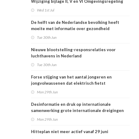
Wijziging bijlage II, V en VI Omgevingsregeling
Wed 1st Jul
De helft van de Nederlandse bevolking heeft
moeite met informatie over gezondheid
Tue 30th Jun
Nieuwe blootstelling-responsrelaties voor
luchthavens in Nederland
Tue 30th Jun
Forse stijging van het aantal jongeren en
jongvolwassenen dat elektrisch fietst
Mon 29th Jun
Desinformatie en druk op internationale
samenwerking grote internationale dreigingen
voor Nederlandse volksgezondheid
Mon 29th Jun
Hitteplan niet meer actief vanaf 29 juni