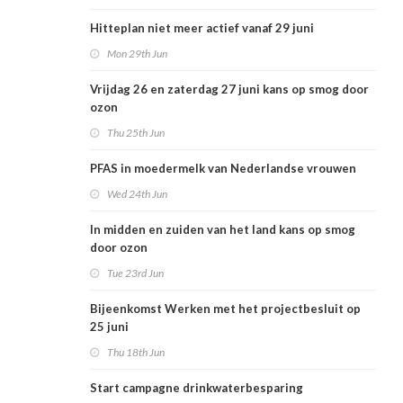
Hitteplan niet meer actief vanaf 29 juni
Mon 29th Jun
Vrijdag 26 en zaterdag 27 juni kans op smog door
ozon
Thu 25th Jun
PFAS in moedermelk van Nederlandse vrouwen
Wed 24th Jun
In midden en zuiden van het land kans op smog
door ozon
Tue 23rd Jun
Bijeenkomst Werken met het projectbesluit op
25 juni
Thu 18th Jun
Start campagne drinkwaterbesparing