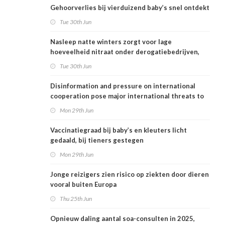
Gehoorverlies bij vierduizend baby’s snel ontdekt
Tue 30th Jun
Nasleep natte winters zorgt voor lage
hoeveelheid nitraat onder derogatiebedrijven,
effect afbouw derogatie nog niet zichtbaar
Tue 30th Jun
Disinformation and pressure on international
cooperation pose major international threats to
public health in the Netherlands
Mon 29th Jun
Vaccinatiegraad bij baby’s en kleuters licht
gedaald, bij tieners gestegen
Mon 29th Jun
Jonge reizigers zien risico op ziekten door dieren
vooral buiten Europa
Thu 25th Jun
Opnieuw daling aantal soa-consulten in 2025,