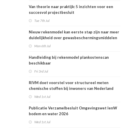
Van theorie naar praktijk: 5 inzichten voor een
succesvol projectbesluit
Tue 7th Jul
Nieuw rekenmodel kan eerste stap zijn naar meer
duidelijkheid over gewasbeschermingsmiddelen
en woonafstand
Mon 6th Jul
Handleiding bij rekenmodel plankostenscan
beschikbaar
Fri 3rd Jul
RIVM doet voorstel voor structureel meten
chemische stoffen bij inwoners van Nederland
Wed 1st Jul
Publicatie Verzamelbesluit Omgevingswet IenW
bodem en water 2026
Wed 1st Jul