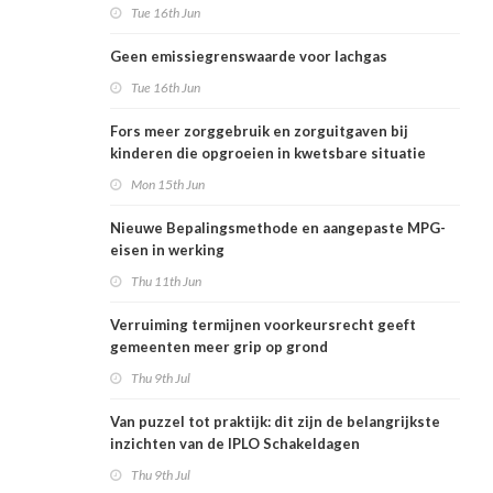
Tue 16th Jun
Geen emissiegrenswaarde voor lachgas
Tue 16th Jun
Fors meer zorggebruik en zorguitgaven bij
kinderen die opgroeien in kwetsbare situatie
Mon 15th Jun
Nieuwe Bepalingsmethode en aangepaste MPG-
eisen in werking
Thu 11th Jun
Verruiming termijnen voorkeursrecht geeft
gemeenten meer grip op grond
Thu 9th Jul
Van puzzel tot praktijk: dit zijn de belangrijkste
inzichten van de IPLO Schakeldagen
Thu 9th Jul