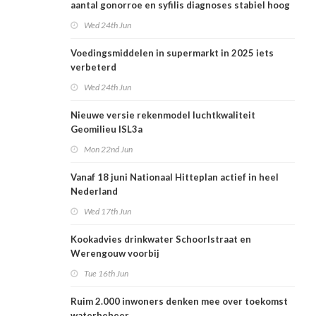
aantal gonorroe en syfilis diagnoses stabiel hoog
Wed 24th Jun
Voedingsmiddelen in supermarkt in 2025 iets
verbeterd
Wed 24th Jun
Nieuwe versie rekenmodel luchtkwaliteit
Geomilieu ISL3a
Mon 22nd Jun
Vanaf 18 juni Nationaal Hitteplan actief in heel
Nederland
Wed 17th Jun
Kookadvies drinkwater Schoorlstraat en
Werengouw voorbij
Tue 16th Jun
Ruim 2.000 inwoners denken mee over toekomst
waterbeheer