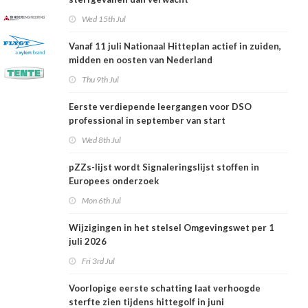
Wed 15th Jul
Vanaf 11 juli Nationaal Hitteplan actief in zuiden,
midden en oosten van Nederland
Thu 9th Jul
Eerste verdiepende leergangen voor DSO
professional in september van start
Wed 8th Jul
pZZs-lijst wordt Signaleringslijst stoffen in
Europees onderzoek
Mon 6th Jul
Wijzigingen in het stelsel Omgevingswet per 1
juli 2026
Fri 3rd Jul
Voorlopige eerste schatting laat verhoogde
sterfte zien tijdens hittegolf in juni