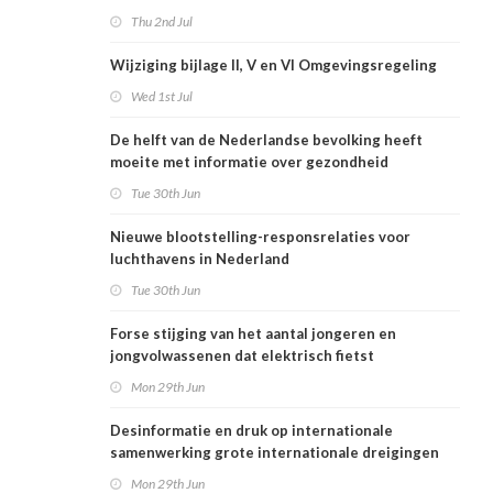
Thu 2nd Jul
Wijziging bijlage II, V en VI Omgevingsregeling
Wed 1st Jul
De helft van de Nederlandse bevolking heeft
moeite met informatie over gezondheid
Tue 30th Jun
Nieuwe blootstelling-responsrelaties voor
luchthavens in Nederland
Tue 30th Jun
Forse stijging van het aantal jongeren en
jongvolwassenen dat elektrisch fietst
Mon 29th Jun
Desinformatie en druk op internationale
samenwerking grote internationale dreigingen
voor Nederlandse volksgezondheid
Mon 29th Jun