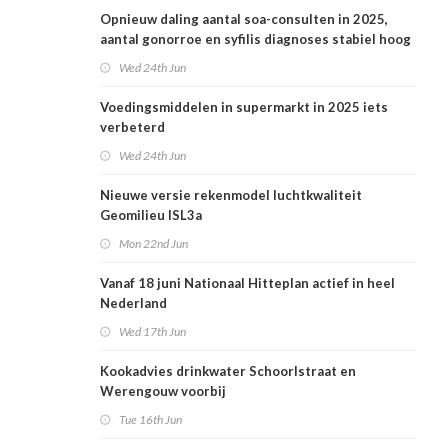
Opnieuw daling aantal soa-consulten in 2025,
aantal gonorroe en syfilis diagnoses stabiel hoog
Wed 24th Jun
Voedingsmiddelen in supermarkt in 2025 iets
verbeterd
Wed 24th Jun
Nieuwe versie rekenmodel luchtkwaliteit
Geomilieu ISL3a
Mon 22nd Jun
Vanaf 18 juni Nationaal Hitteplan actief in heel
Nederland
Wed 17th Jun
Kookadvies drinkwater Schoorlstraat en
Werengouw voorbij
Tue 16th Jun