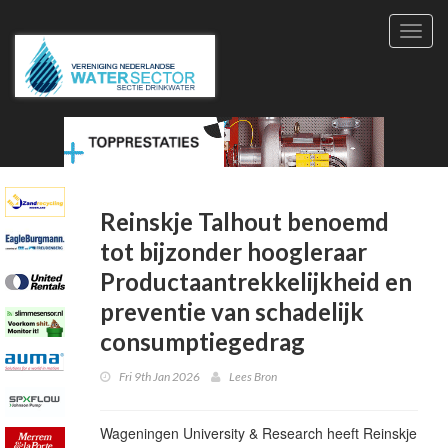
Toggl
navig
Reinskje Talhout benoemd
tot bijzonder hoogleraar
Productaantrekkelijkheid en
preventie van schadelijk
consumptiegedrag
Fri 9th Jan 2026
Lees Bron
Wageningen University & Research heeft Reinskje