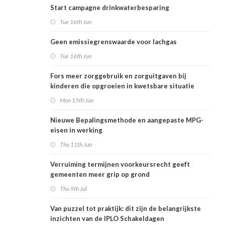
Start campagne drinkwaterbesparing
Tue 16th Jun
Geen emissiegrenswaarde voor lachgas
Tue 16th Jun
Fors meer zorggebruik en zorguitgaven bij
kinderen die opgroeien in kwetsbare situatie
Mon 15th Jun
Nieuwe Bepalingsmethode en aangepaste MPG-
eisen in werking
Thu 11th Jun
Verruiming termijnen voorkeursrecht geeft
gemeenten meer grip op grond
Thu 9th Jul
Van puzzel tot praktijk: dit zijn de belangrijkste
inzichten van de IPLO Schakeldagen