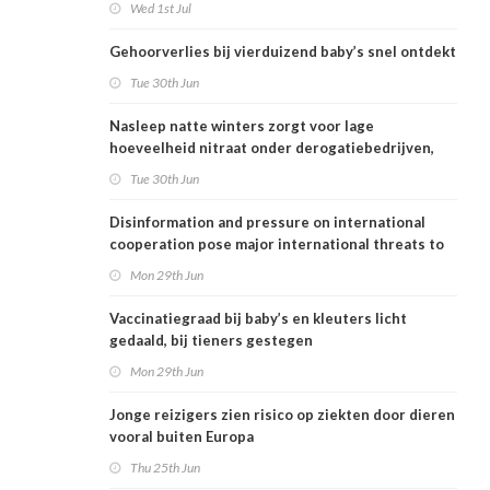
Wed 1st Jul
Gehoorverlies bij vierduizend baby’s snel ontdekt
Tue 30th Jun
Nasleep natte winters zorgt voor lage
hoeveelheid nitraat onder derogatiebedrijven,
effect afbouw derogatie nog niet zichtbaar
Tue 30th Jun
Disinformation and pressure on international
cooperation pose major international threats to
public health in the Netherlands
Mon 29th Jun
Vaccinatiegraad bij baby’s en kleuters licht
gedaald, bij tieners gestegen
Mon 29th Jun
Jonge reizigers zien risico op ziekten door dieren
vooral buiten Europa
Thu 25th Jun