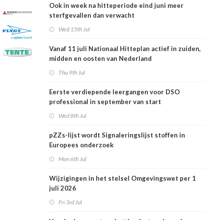
Ook in week na hitteperiode eind juni meer
sterfgevallen dan verwacht
Wed 15th Jul
Vanaf 11 juli Nationaal Hitteplan actief in zuiden,
midden en oosten van Nederland
Thu 9th Jul
Eerste verdiepende leergangen voor DSO
professional in september van start
Wed 8th Jul
pZZs-lijst wordt Signaleringslijst stoffen in
Europees onderzoek
Mon 6th Jul
Wijzigingen in het stelsel Omgevingswet per 1
juli 2026
Fri 3rd Jul