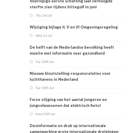
Voorlopige eerste schatting laat verhoogde
sterfte zien tijdens hittegolf in juni
Thu 2nd Jul
Wijziging bijlage II, V en VI Omgevingsregeling
Wed 1st Jul
De helft van de Nederlandse bevolking heeft
moeite met informatie over gezondheid
Tue 30th Jun
Nieuwe blootstelling-responsrelaties voor
luchthavens in Nederland
Tue 30th Jun
Forse stijging van het aantal jongeren en
jongvolwassenen dat elektrisch fietst
Mon 29th Jun
Desinformatie en druk op internationale
samenwerking grote internationale dreigingen