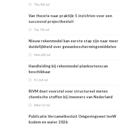
Thu 9th Jul
Van theorie naar praktijk: 5 inzichten voor een
succesvol projectbesluit
Tue 7th Jul
Nieuw rekenmodel kan eerste stap zijn naar meer
duidelijkheid over gewasbeschermingsmiddelen
en woonafstand
Mon 6th Jul
Handleiding bij rekenmodel plankostenscan
beschikbaar
Fri 3rd Jul
RIVM doet voorstel voor structureel meten
chemische stoffen bij inwoners van Nederland
Wed 1st Jul
Publicatie Verzamelbesluit Omgevingswet IenW
bodem en water 2026