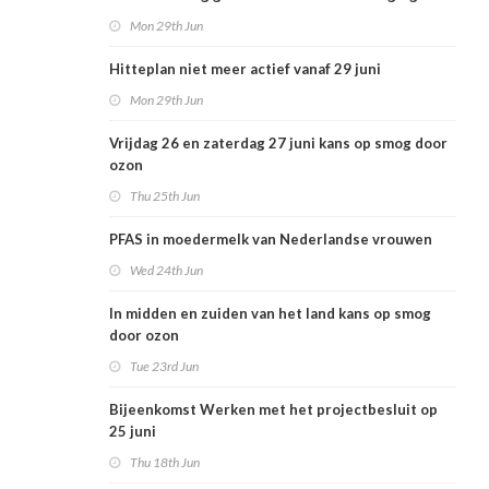
voor Nederlandse volksgezondheid
Mon 29th Jun
Hitteplan niet meer actief vanaf 29 juni
Mon 29th Jun
Vrijdag 26 en zaterdag 27 juni kans op smog door
ozon
Thu 25th Jun
PFAS in moedermelk van Nederlandse vrouwen
Wed 24th Jun
In midden en zuiden van het land kans op smog
door ozon
Tue 23rd Jun
Bijeenkomst Werken met het projectbesluit op
25 juni
Thu 18th Jun