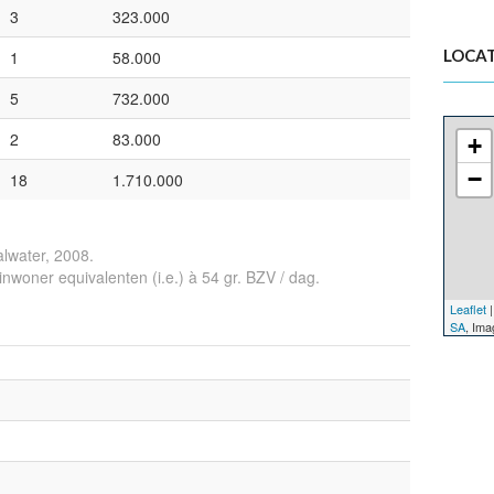
3
323.000
LOCAT
1
58.000
5
732.000
2
83.000
+
−
18
1.710.000
alwater, 2008.
n inwoner equivalenten (i.e.) à 54 gr. BZV / dag.
Leaflet
|
SA
, Im