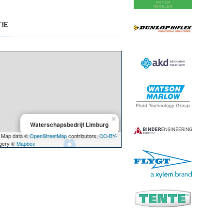
IE
×
Waterschapsbedrijf Limburg
 Map data ©
OpenStreetMap
contributors,
CC-BY-
agery ©
Mapbox