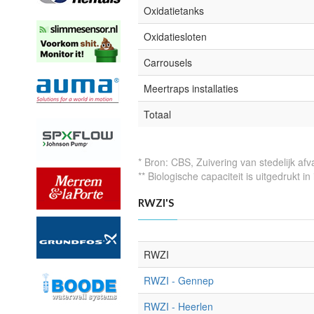
Oxidatietanks
Oxidatiesloten
Carrousels
Meertraps installaties
Totaal
* Bron: CBS, Zuivering van stedelijk afv
** Biologische capaciteit is uitgedrukt i
RWZI'S
RWZI
RWZI - Gennep
RWZI - Heerlen