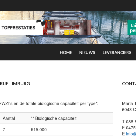
HOME
NIEUWS
LEVERANCIERS
kans op smog door ozon
IJF LIMBURG
CONT
WZI's en de totale biologische capaciteit per type*:
Maria 
6043 
Aantal
** Biologische capaciteit
T 088-
F 0475
7
515.000
E
info