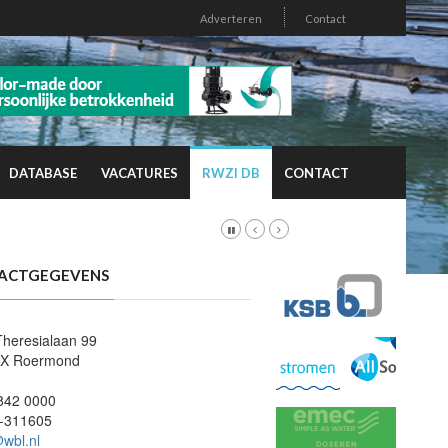
Adverteren
Contact
DATABASE
VACATURES
RWZI DB
CONTACT
ACTGEGEVENS
Theresialaan 99
CX Roermond
842 0000
-311605
@wbl.nl